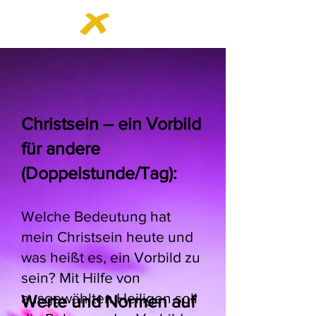
Christsein – ein Vorbild
für andere
(Doppelstunde/Tag):
Welche Bedeutung hat
mein Christsein heute und
was heißt es, ein Vorbild zu
sein? Mit Hilfe von
ausgewählten Heiligen soll
Werte und Normen auf