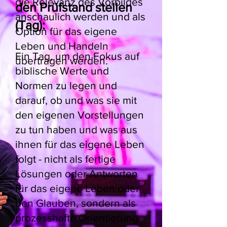
die Relevanz des Vorbildes
den Prüfstand stellen
anschaulich werden und als
(Tag):
Option für das eigene
Leben und Handeln
Ein Tag, um den Fokus auf
übertragen werden.
biblische Werte und
Normen zu legen und
darauf, ob und was sie mit
den eigenen Vorstellungen
zu tun haben und was aus
ihnen für das eigene Leben
folgt - nicht als fertige
Lösungen oder Antworten
für das eigene Leben oder
den Glauben, sondern als
prozesshafte Orientierung