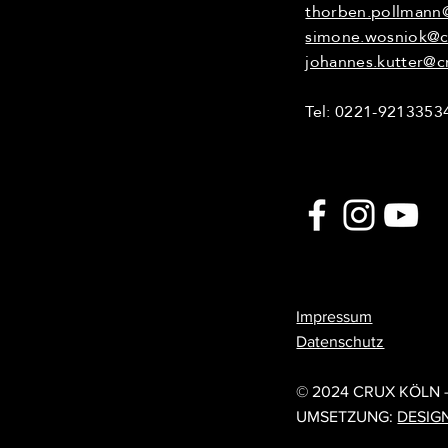
thorben.pollmann
simone.wosniok@c
johannes.kutter@c
Tel: 0221-9213353
Impressum
Datenschutz
© 202
© 2024 CRUX KÖLN 
UMSETZUNG:
DESIG