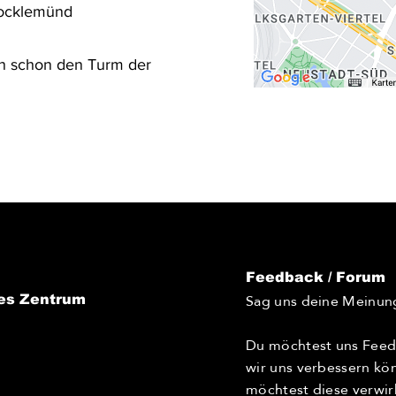
Bocklemünd
an schon den Turm der
Feedback / Forum
Sag uns deine Meinun
es Zentrum
Du möchtest uns Feed
wir uns verbessern kö
möchtest diese verwir