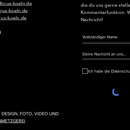
@crux-koeln.de
die du uns gerne stel
rux-koeln.de
Kommentarfunktion. Wi
rux-koeln.de
Nachricht!
4
Ich habe die Datensch
1 CRUX KÖLN - DESIGN, FOTO, VIDEO UND UMSETZUNG:
DESIGNMET
- DESIGN, FOTO, VIDEO UND
NMETZGEREI