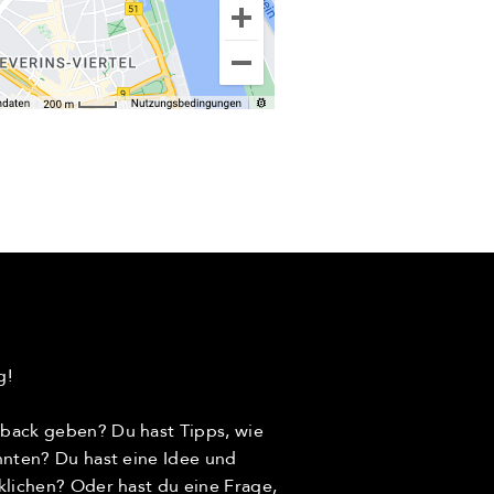
g!
back geben? Du hast Tipps, wie
nnten? Du hast eine Idee und
klichen? Oder hast du eine Frage,