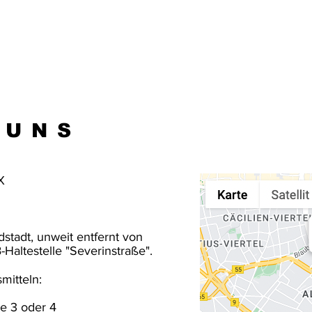
CRUX-KIRCHE
CRUX-SCHULE
PROGRAMM
WER SIND
 UNS
X
stadt, unweit entfernt von
Haltestelle "Severinstraße".
mitteln:
ie 3 oder 4