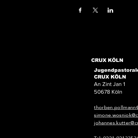
CRUX KÖLN
Jugendpastoral
CRUX KÖLN
An Zint Jan 1
50678 Köln
thorben.pollmann
simone.wosniok@c
johannes.kutter@c