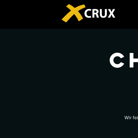
C
Wir f