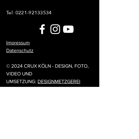
Tel:
0221-92133534
Impressum
Datenschutz
© 2024 CRUX KÖLN - DESIGN, FOTO,
VIDEO UND
UMSETZUNG:
DESIGNMETZGEREI
Feedback / Forum
Sag uns deine Meinung!
Du möchtest uns Feedback geben?
Du hast Tipps, wie wir uns