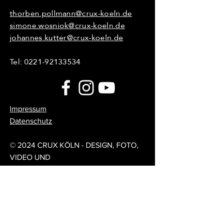
thorben.pollmann@crux-koeln.de
simone.wosniok@crux-koeln.de
johannes.kutter@crux-koeln.de
Tel:
0221-92133534
Impressum
Datenschutz
© 2024 CRUX KÖLN - DESIGN, FOTO,
VIDEO UND
UMSETZUNG:
DESIGNMETZGEREI
Feedback / Forum
Sag uns deine Meinung!