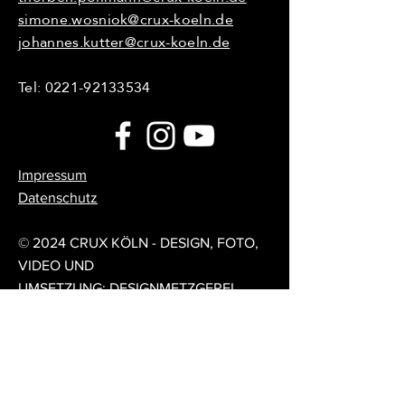
simone.wosniok@crux-koeln.de
johannes.kutter@crux-koeln.de
Tel:
0221-92133534
Impressum
Datenschutz
© 2024 CRUX KÖLN - DESIGN, FOTO,
VIDEO UND
UMSETZUNG:
DESIGNMETZGEREI
Feedback / Forum
Sag uns deine Meinung!