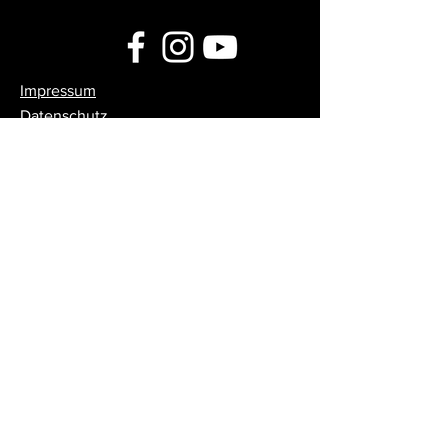
Impressum
Datenschutz
© 2024 CRUX KÖLN - DESIGN, FOTO,
VIDEO UND
UMSETZUNG:
DESIGNMETZGEREI
Feedback / Forum
Sag uns deine Meinung!
Du möchtest uns Feedback geben?
Du hast Tipps, wie wir uns
verbessern könnten? Du hast eine
Idee und möchtest diese