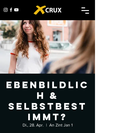
Ebenbildlic
h &
Selbstbest
immt?
Di., 28. Apr.
  |  
An Zint Jan 1