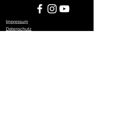
Impressum
Datenschutz
© 2024 CRUX KÖLN - DESIGN, FOTO,
VIDEO UND
UMSETZUNG:
DESIGNMETZGEREI
Feedback / Forum
Sag uns deine Meinung!
Du möchtest uns Feedback geben?
Du hast Tipps, wie wir uns
verbessern könnten? Du hast eine
Idee und möchtest diese
verwirklichen? Oder hast du eine