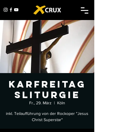
Karfreitag
sliturgie
Fr., 29. März
  |  
Köln
inkl. Teilaufführung von der Rockoper "Jesus
Christ Superstar"