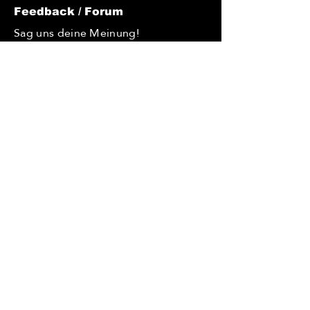
Feedback / Forum
Sag uns deine Meinung!
Du möchtest uns Feedback geben?
Du hast Tipps, wie wir uns
verbessern könnten? Du hast eine
Idee und möchtest diese
verwirklichen? Oder hast du eine
Frage, die du uns gerne stellen
würdest? – dann nutze unsere
Kommentarfunktion. Wir freuen uns
über jede Nachricht!