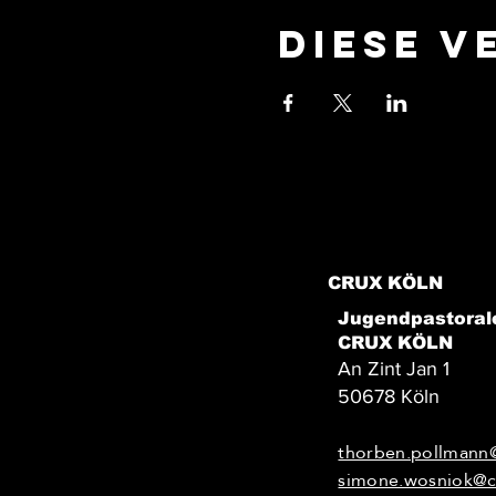
Diese V
CRUX KÖLN
Jugendpastoral
CRUX KÖLN
An Zint Jan 1
50678 Köln
thorben.pollmann
simone.wosniok@c