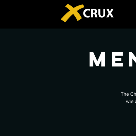
Me
The Ch
wie 