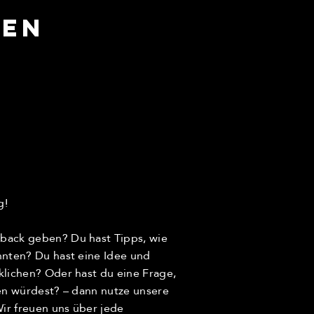
len
g!
back geben? Du hast Tipps, wie
nnten? Du hast eine Idee und
klichen? Oder hast du eine Frage,
len würdest? – dann nutze unsere
r freuen uns über jede