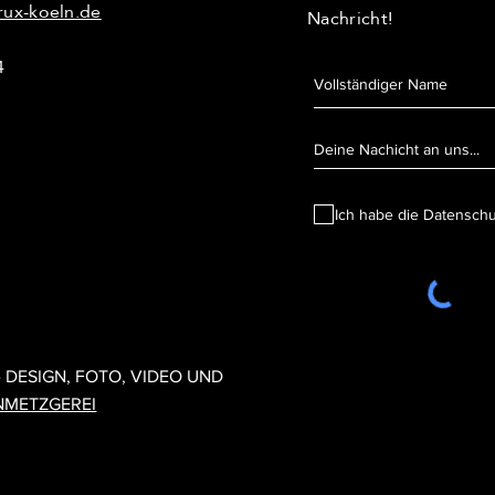
rux-koeln.de
Nachricht!
4
Ich habe die Datensch
1 CRUX KÖLN - DESIGN, FOTO, VIDEO UND UMSETZUNG:
DESIGNMET
- DESIGN, FOTO, VIDEO UND
NMETZGEREI