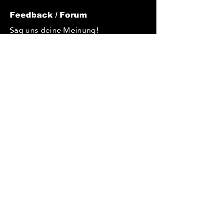
Feedback / Forum
Sag uns deine Meinung!
Du möchtest uns Feedback geben?
Du hast Tipps, wie wir uns
verbessern könnten? Du hast eine
Idee und möchtest diese
verwirklichen? Oder hast du eine
Frage, die du uns gerne stellen
würdest? – dann nutze unsere
Kommentarfunktion. Wir freuen uns
über jede Nachricht!