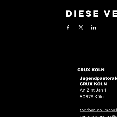
Diese V
CRUX KÖLN
Jugendpastoral
CRUX KÖLN
An Zint Jan 1
50678 Köln
thorben.pollmann
simone.wosniok@c