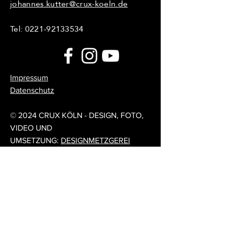
johannes.kutter@crux-koeln.de
Tel:
0221-92133534
Impressum
Datenschutz
© 2024 CRUX KÖLN - DESIGN, FOTO,
VIDEO UND
UMSETZUNG:
DESIGNMETZGEREI
Feedback / Forum
Sag uns deine Meinung!
Du möchtest uns Feedback geben?
Du hast Tipps, wie wir uns