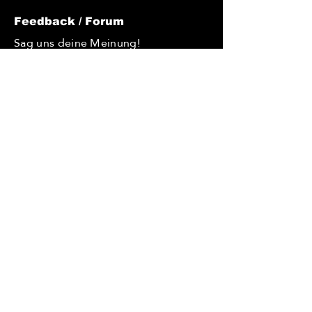
Feedback / Forum
Sag uns deine Meinung!
Du möchtest uns Feedback geben?
Du hast Tipps, wie wir uns
verbessern könnten? Du hast eine
Idee und möchtest diese
verwirklichen? Oder hast du eine
Frage, die du uns gerne stellen
würdest? – dann nutze unsere
Kommentarfunktion. Wir freuen uns
über jede Nachricht!