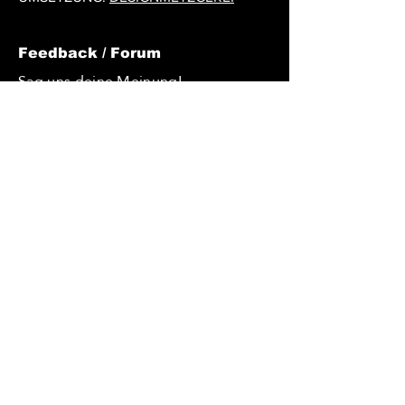
Feedback / Forum
Sag uns deine Meinung!
Du möchtest uns Feedback geben?
Du hast Tipps, wie wir uns
verbessern könnten? Du hast eine
Idee und möchtest diese
verwirklichen? Oder hast du eine
Frage, die du uns gerne stellen
würdest? – dann nutze unsere
Kommentarfunktion. Wir freuen uns
über jede Nachricht!