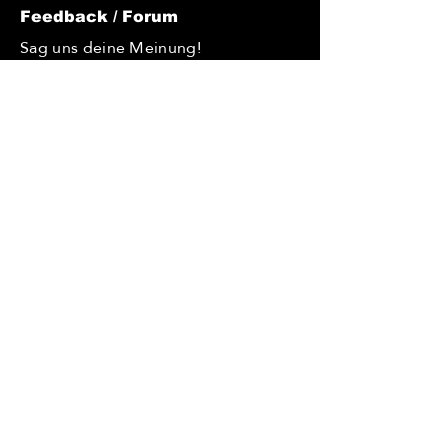
Feedback / Forum
Sag uns deine Meinung!
Du möchtest uns Feedback geben?
Du hast Tipps, wie wir uns
verbessern könnten? Du hast eine
Idee und möchtest diese
verwirklichen? Oder hast du eine
Frage, die du uns gerne stellen
würdest? – dann nutze unsere
Kommentarfunktion. Wir freuen uns
über jede Nachricht!